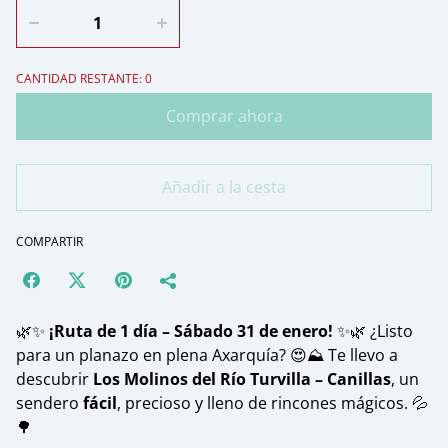
CANTIDAD RESTANTE: 0
Comprar ahora
Añadir a la cesta
COMPARTIR
🌿✨
¡Ruta de 1 día – Sábado 31 de enero!
✨🌿 ¿Listo
para un planazo en plena Axarquía? 😍⛰️ Te llevo a
descubrir
Los Molinos del Río Turvilla – Canillas
, un
sendero
fácil
, precioso y lleno de rincones mágicos. 💦
🌳