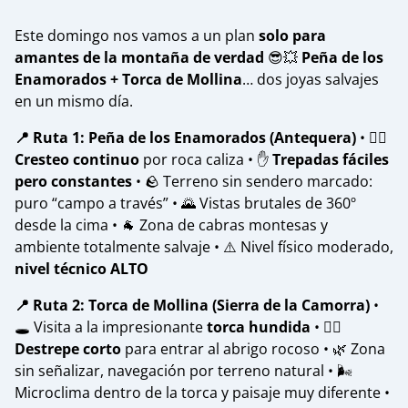
Este domingo nos vamos a un plan
solo para
amantes de la montaña de verdad
😎💥
Peña de los
Enamorados + Torca de Mollina
… dos joyas salvajes
en un mismo día.
📍 Ruta 1: Peña de los Enamorados (Antequera)
• 🧗‍♂️
Cresteo continuo
por roca caliza • ✋
Trepadas fáciles
pero constantes
• 🪨 Terreno sin sendero marcado:
puro “campo a través” • 🌄 Vistas brutales de 360º
desde la cima • 🐐 Zona de cabras montesas y
ambiente totalmente salvaje • ⚠️ Nivel físico moderado,
nivel técnico ALTO
📍 Ruta 2: Torca de Mollina (Sierra de la Camorra)
•
🕳️ Visita a la impresionante
torca hundida
• 🧗‍♀️
Destrepe corto
para entrar al abrigo rocoso • 🌿 Zona
sin señalizar, navegación por terreno natural • 🌬️
Microclima dentro de la torca y paisaje muy diferente •