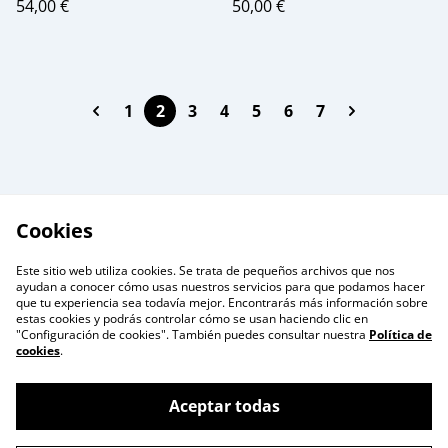
54,00 €
50,00 €
1
2
3
4
5
6
7
Cookies
Este sitio web utiliza cookies. Se trata de pequeños archivos que nos
ayudan a conocer cómo usas nuestros servicios para que podamos hacer
que tu experiencia sea todavía mejor. Encontrarás más información sobre
estas cookies y podrás controlar cómo se usan haciendo clic en
"Configuración de cookies". También puedes consultar nuestra
Política de
cookies
.
Formulario de
Terminos Legales
Contacto
Aceptar todas
Política de Privacidad
Cookie Policy