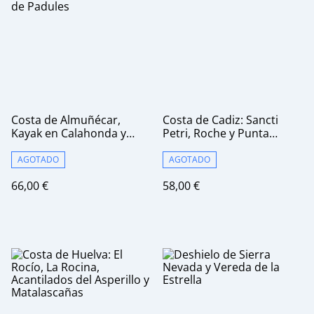
Costa de Almuñécar,
Costa de Cadiz: Sancti
Kayak en Calahonda y
Petri, Roche y Punta
Cascadas en Los Canales
Paloma
de Padules
AGOTADO
AGOTADO
66,00 €
58,00 €