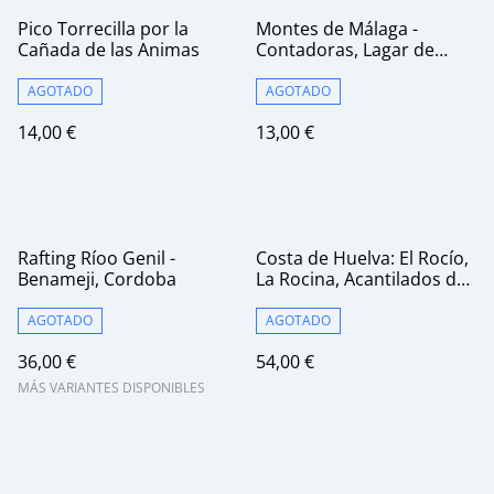
Pico Torrecilla por la
Montes de Málaga -
Cañada de las Animas
Contadoras, Lagar de
Torrijos y Mirador de
Pocopan
AGOTADO
AGOTADO
14,00 €
13,00 €
Rafting Ríoo Genil -
Costa de Huelva: El Rocío,
Benameji, Cordoba
La Rocina, Acantilados del
Asperillo y Matalascañas
AGOTADO
AGOTADO
36,00 €
54,00 €
MÁS VARIANTES DISPONIBLES