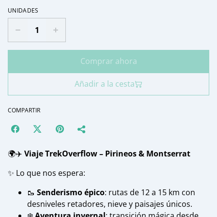
UNIDADES
Comprar ahora
Añadir a la cesta
COMPARTIR
🌍✈️
Viaje TrekOverflow – Pirineos & Montserrat
✨ Lo que nos espera:
🥾
Senderismo épico
: rutas de 12 a 15 km con
desniveles retadores, nieve y paisajes únicos.
❄️
Aventura invernal
: transición mágica desde