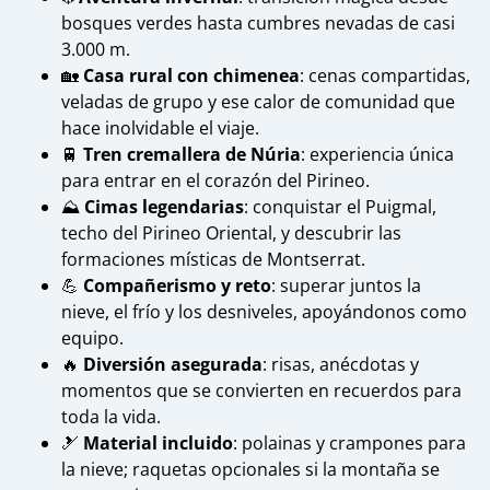
bosques verdes hasta cumbres nevadas de casi
3.000 m.
🏡
Casa rural con chimenea
: cenas compartidas,
veladas de grupo y ese calor de comunidad que
hace inolvidable el viaje.
🚆
Tren cremallera de Núria
: experiencia única
para entrar en el corazón del Pirineo.
⛰️
Cimas legendarias
: conquistar el Puigmal,
techo del Pirineo Oriental, y descubrir las
formaciones místicas de Montserrat.
💪
Compañerismo y reto
: superar juntos la
nieve, el frío y los desniveles, apoyándonos como
equipo.
🔥
Diversión asegurada
: risas, anécdotas y
momentos que se convierten en recuerdos para
toda la vida.
🎿
Material incluido
: polainas y crampones para
la nieve; raquetas opcionales si la montaña se