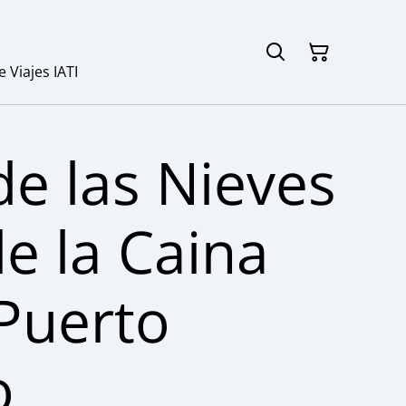
Viajes IATI
de las Nieves
de la Caina
Puerto
o